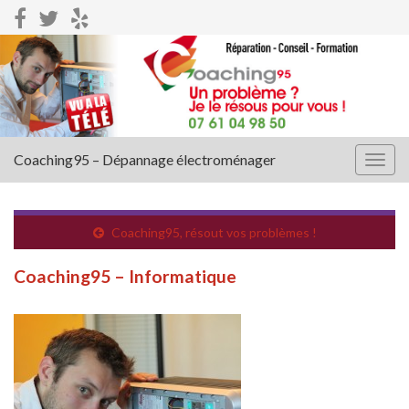
Coaching95 – Dépannage électroménager
Togg
navig
Coaching95, résout vos problèmes !
Coaching95 – Informatique