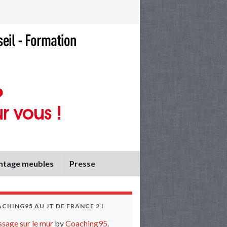
tage meubles
Presse
CHING95 AU JT DE FRANCE 2 !
sage sur le mur
by
Coaching95
.