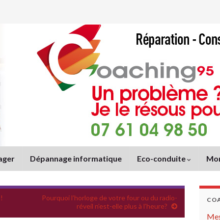
ager
Dépannage informatique
Eco-conduite
Mon
!
Pourquoi l’horloge de votre four ou du radio-
COA
réveil n’est-elle plus à l’heure?
Mes