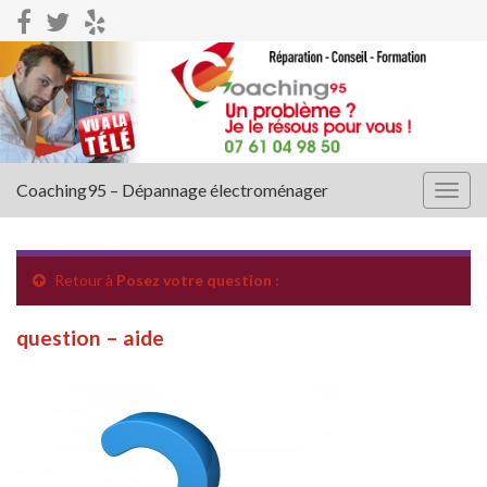
Coaching95 – Dépannage électroménager
Togg
navig
Retour à
Posez votre question :
question – aide